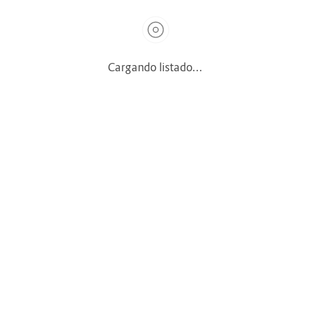
ra
go
Cargando listado...
Cargando listado...
s derechos reservados