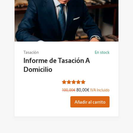
Tasación
En stock
Informe de Tasación A
Domicilio
Valorado
80,00
€
100,00
€
IVA Incluido
con
5.00
Añadir al carrito
de 5