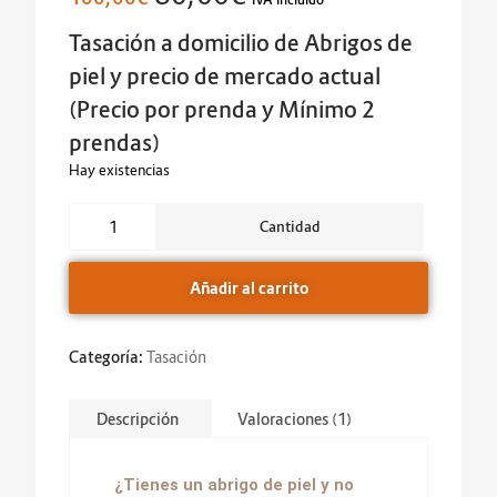
a
valoración
de un
cliente
Tasación a domicilio de Abrigos de
piel y precio de mercado actual
(Precio por prenda y Mínimo 2
prendas)
Hay existencias
Alternative:
Cantidad
Añadir al carrito
Categoría:
Tasación
Descripción
Valoraciones (1)
¿Tienes un abrigo de piel y no