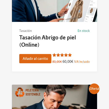
Tasación
En stock
Tasación Abrigo de piel
(Online)
Añadir al carrito
Valorado
60,00
€
80,00
€
IVA Incluido
con
5.00
de 5
¡Oferta!