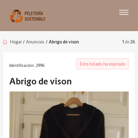
Hogar
/
Anuncios
/
Abrigo de vison
1
de
26
Este listado ha expirado
Identificación: 2996
Abrigo de vison