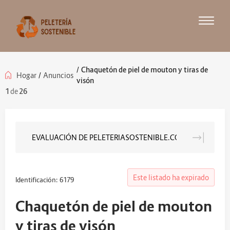
/
Chaquetón de piel de mouton y tiras de
Hogar
/
Anuncios
visón
1
de
26
EVALUACIÓN DE PELETERIASOSTENIBLE.COM
Anuncia
Este listado ha expirado
Identificación: 6179
Chaquetón de piel de mouton
y tiras de visón