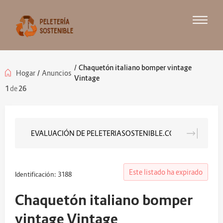
/
Chaquetón italiano bomper vintage
Hogar
/
Anuncios
Vintage
1
de
26
EVALUACIÓN DE PELETERIASOSTENIBLE.COM
Anuncia
Este listado ha expirado
Identificación: 3188
Chaquetón italiano bomper
vintage Vintage