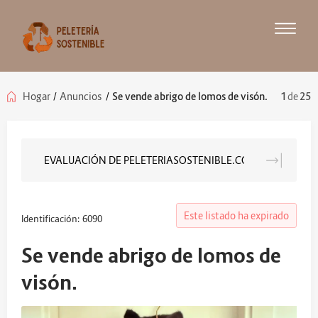
Hogar
/
Anuncios
/
Se vende abrigo de lomos de visón.
1
de
25
EVALUACIÓN DE PELETERIASOSTENIBLE.COM
Anuncia
Este listado ha expirado
Identificación: 6090
Se vende abrigo de lomos de
visón.