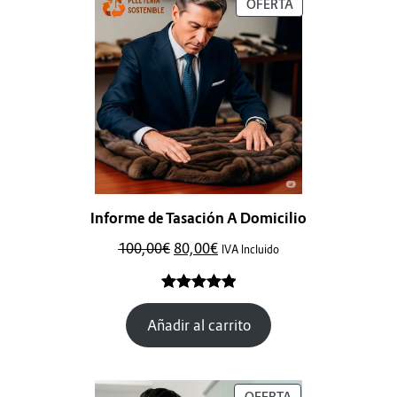
OFERTA
Informe de Tasación A Domicilio
100,00
€
80,00
€
IVA Incluido
Valorado
1
Añadir al carrito
con
5.00
de
5 en base
a
valoración
de un
OFERTA