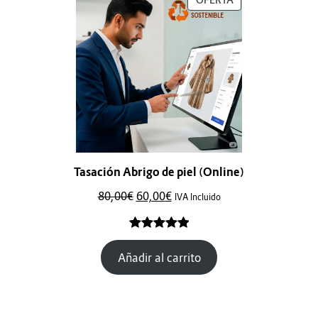
cliente
Tasación Abrigo de piel (Online)
80,00
€
60,00
€
IVA Incluido
Valorado
2
Añadir al carrito
con
5.00
de
5 en base
a
valoraciones