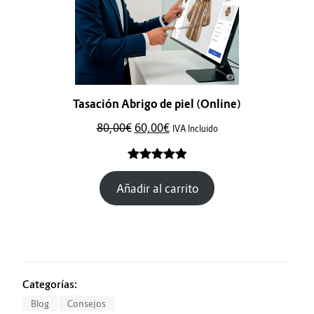
Tasación Abrigo de piel (Online)
80,00
€
60,00
€
IVA Incluido
Valorado
2
Añadir al carrito
con
5.00
de
5 en base
a
valoraciones
de clientes
Categorías:
Blog
Consejos