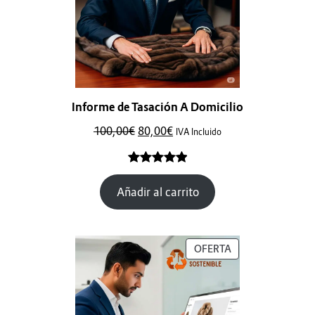
Informe de Tasación A Domicilio
100,00
€
80,00
€
IVA Incluido
Valorado
1
Añadir al carrito
con
5.00
de
5 en base
a
valoración
de un
OFERTA
cliente