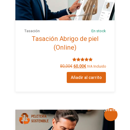
Tasación
En stock
Tasación Abrigo de piel
(Online)
Valorado
80,00
€
60,00
€
IVA Incluido
con
5.00
de 5
Añadir al carrito
¡Oferta!